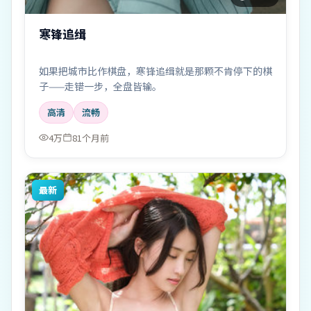
寒锋追缉
如果把城市比作棋盘，寒锋追缉就是那颗不肯停下的棋
子——走错一步，全盘皆输。
高清
流畅
4万
81个月前
最新