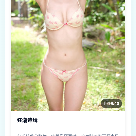
99:40
狂潮追缉