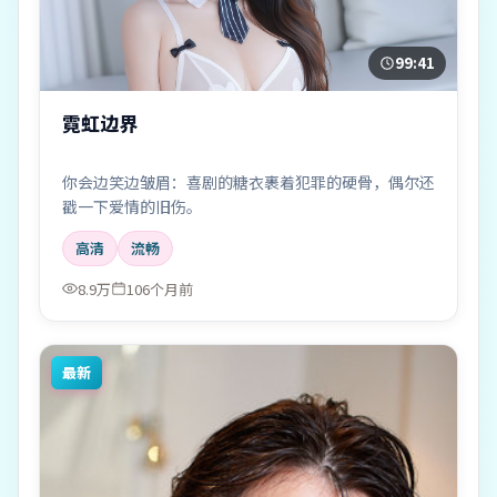
99:41
霓虹边界
你会边笑边皱眉：喜剧的糖衣裹着犯罪的硬骨，偶尔还
戳一下爱情的旧伤。
高清
流畅
8.9万
106个月前
最新