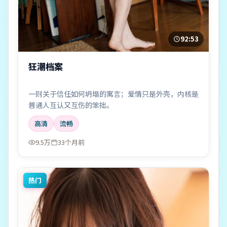
92:53
狂潮档案
一则关于信任如何坍塌的寓言；爱情只是外壳，内核是
普通人互认又互伤的笨拙。
高清
流畅
9.5万
33个月前
热门