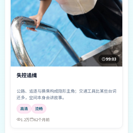
99:03
失控追缉
公路、追逐与换乘构成隐形主角；交通工具比某些台词
还多，空间本身会讲故事。
高清
流畅
1.2万
62个月前