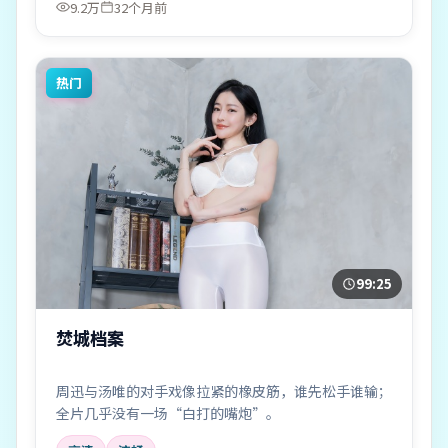
9.2万
32个月前
热门
99:25
焚城档案
周迅与汤唯的对手戏像拉紧的橡皮筋，谁先松手谁输；
全片几乎没有一场“白打的嘴炮”。