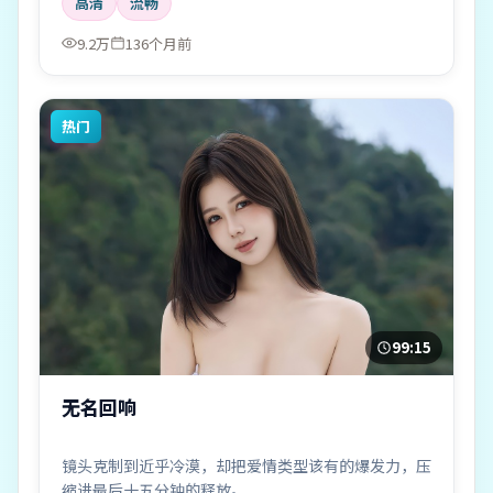
高清
流畅
9.2万
136个月前
热门
99:15
无名回响
镜头克制到近乎冷漠，却把爱情类型该有的爆发力，压
缩进最后十五分钟的释放。