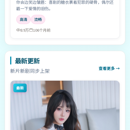
你会边笑边皱眉：喜剧的糖衣裹着犯罪的硬骨，偶尔还
戳一下爱情的旧伤。
高清
流畅
8.9万
106个月前
最新更新
查看更多 →
新片新剧同步上架
最新