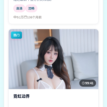
高清
流畅
9.1万
136个月前
热门
99:41
霓虹边界