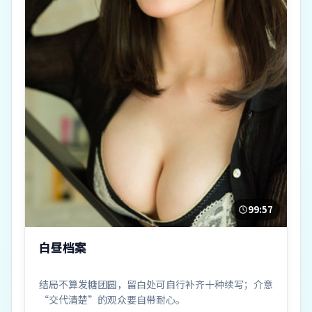
99:57
白昼档案
结局不算发糖团圆，留白处可自行补齐十种续写；介意
“交代清楚”的观众要自带耐心。