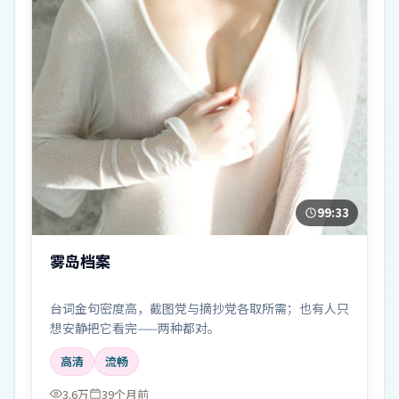
99:33
雾岛档案
台词金句密度高，截图党与摘抄党各取所需；也有人只
想安静把它看完——两种都对。
高清
流畅
3.6万
39个月前