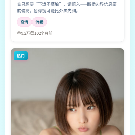
若只想要“下饭不费脑”，请慎入——断桥边界信息密
度偏高，暂停键可能比外卖先到。
高清
流畅
9.2万
102个月前
热门