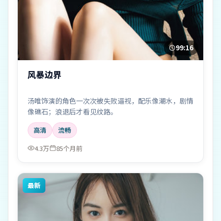
99:16
风暴边界
汤唯饰演的角色一次次被失败逼视，配乐像潮水，剧情
像礁石；浪退后才看见纹路。
高清
流畅
4.3万
85个月前
最新