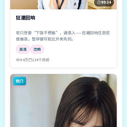
99:34
狂潮回响
若只想要“下饭不费脑”，请慎入——狂潮回响信息密
度偏高，暂停键可能比外卖先到。
高清
流畅
9.4万
134个月前
热门